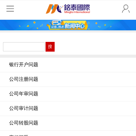
首页
香港银行开户
香港公司注册
注册海外公司
香港公司审计
银行开户问题
商标注册
香港公司年审
注册迪拜公司
公司注册问题
香港公司零申报
注册新加坡公司
公司年审问题
香港公司改股
注册美国公司
公司审计问题
香港公司增效
注册英国公司
公司转股问题
香港SCR备存
开曼群岛注册公司