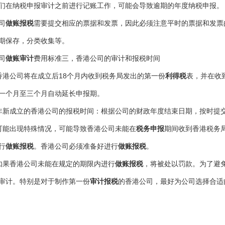
们在纳税申报审计之前进行记账工作，可能会导致逾期的年度纳税申报。
司
做账报税
需要提交相应的票据和发票，因此必须注意平时的票据和发票
期保存，分类收集等。
司
做账审计
费用标准三，香港公司的审计和报税时间
香港公司将在成立后18个月内收到税务局发出的第一份
利得税
表，并在收
一个月至三个月自动延长申报期。
非新成立的香港公司的报税时间：根据公司的财政年度结束日期，按时提
可能出现特殊情况，可能导致香港公司未能在
税务申报
期间收到香港税务
行
做账报税
。香港公司必须准备好进行
做账报税
。
如果香港公司未能在规定的期限内进行
做账报税
，将被处以罚款。为了避
审计。特别是对于制作第一份
审计报税
的香港公司，最好为公司选择合适