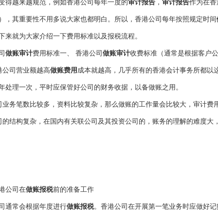
变得越来越规范，例如香港公司每年一度的
审计报告
，
审计报告
作为在香
），其重要性不用多说大家也都明白。所以，香港公司每年按照规定时间
下来就为大家介绍一下费用标准以及报税流程。
司
做账审计
费用标准一、 香港公司
做账审计
收费标准（通常是根据客户
港公司营业额越高
做账费用
成本就越高，几乎所有的香港会计事务所都以
年处理一次，平时应保管好公司的财务收据，以备做账之用。
司业务笔数比较多，资料比较复杂，那么做账的工作量会比较大，审计费
司的结构复杂，在国内有关联公司及其投资公司的，账务的理解的难度大
港公司在
做账报税
前的准备工作
司通常会根据年度进行
做账报税
。香港公司在开展第一笔业务时应做好记